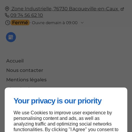
Zone Industrielle,
76730
Bacqueville-en-Caux
09 74 56 62 10
Fermé
⋅ Ouvre demain à 09:00
Accueil
Nous contacter
Mentions légales
Plan du site
Your privacy is our priority
We use Cookies to improve user experience by
Haut de page
personalising content and ads, as well as
analyzing traffic and optimizing social networks
functionalities. By clicking "I Agree" you consent to